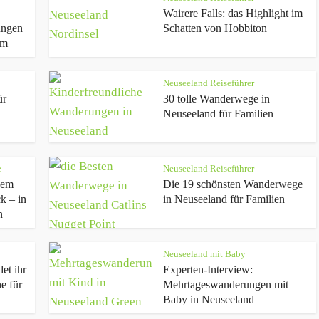
Wairere Falls: das Highlight im
ungen
Schatten von Hobbiton
um
Neuseeland Reiseführer
ür
30 tolle Wanderwege in
Neuseeland für Familien
e
Neuseeland Reiseführer
dem
Die 19 schönsten Wanderwege
k – in
in Neuseeland für Familien
n
Neuseeland mit Baby
et ihr
Experten-Interview:
e für
Mehrtageswanderungen mit
Baby in Neuseeland