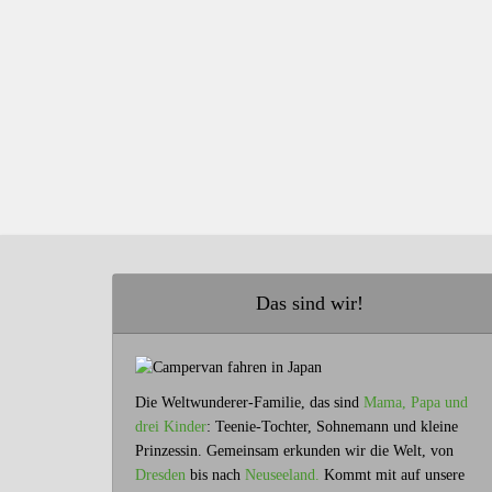
Das sind wir!
Die Weltwunderer-Familie, das sind
Mama, Papa und
drei Kinder
: Teenie-Tochter, Sohnemann und kleine
Prinzessin. Gemeinsam erkunden wir die Welt, von
Dresden
bis nach
Neuseeland.
Kommt mit auf unsere