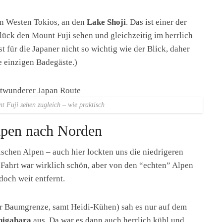
den Westen Tokios, an den
Lake Shoji
. Das ist einer der
ück den Mount Fuji sehen und gleichzeitig im herrlich
 für die Japaner nicht so wichtig wie der Blick, daher
e einzigen Badegäste.)
 Fuji sehen zugleich – wie praktisch
lpen nach Norden
schen Alpen – auch hier lockten uns die niedrigeren
Fahrt war wirklich schön, aber von den “echten” Alpen
doch weit entfernt.
er Baumgrenze, samt Heidi-Kühen) sah es nur auf dem
higahara
aus. Da war es dann auch herrlich kühl und