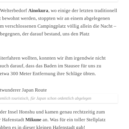
-Welterbedorf
Ainokura
, wo einige der letzten traditionell
ht bewohnt werden, stoppten wir an einem abgelegenen
em verschlossenen Campingplatz völlig allein die Nacht –
gegnen, der darauf bestand, uns den Platz
iterfahren wollten, konnten wir ihm irgendwie nicht
auch darauf, dass das Baden im Stausee für uns zu
n etwa 300 Meter Entfernung ihre Schläge übten.
emlich touristisch, für Japan schon ordentlich abgelegen
e der Insel Honshu und kamen genau rechtzeitig zum
r Hafenstadt
Mikune
an. Was für ein toller Stellplatz
abben es in dieser kleinen Hafenstadt gab!