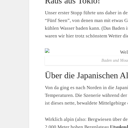
Raus aus Tokio!
Unser erster Stopp führte uns daher in 
“Fünf Seen”, von denen man mit etwas Gl
kühlen Wasser baden kann. (Das Baden ist
waren wir hier trotz schönstem Wetter di
Baden und Mount
Über die Japanischen A
Von da ging es nach Norden in die Japani
Temperaturen. Die Szenerie während der 
ist dieses nette, bewaldete Mittelgebirge 
Wirklich alpin (also: Bergwiesen über d
2.000 Meter hohen Bergplateau
Utsukus